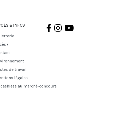
CÈS & INFOS
lletterie
cès
ntact
vironnement
stes de travail
ntions légales
 cashless au marché-concours