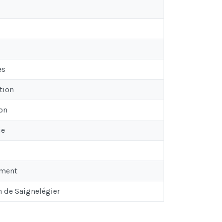
es
tion
on
ie
ement
de Saignelégier