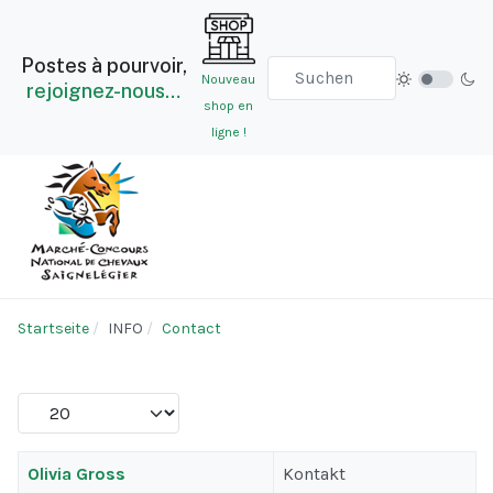
Postes à pourvoir,
Nouveau
rejoignez-nous…
shop en
ligne !
Startseite
INFO
Contact
Anzeige #
Kontakte,
Titel
Position
Olivia Gross
Kontakt