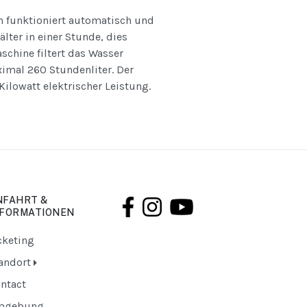
n funktioniert automatisch und
lter in einer Stunde, dies
schine filtert das Wasser
imal 260 Stundenliter. Der
ilowatt elektrischer Leistung.
NFAHRT &
NFORMATIONEN
cketing
andort
ntact
mgebung