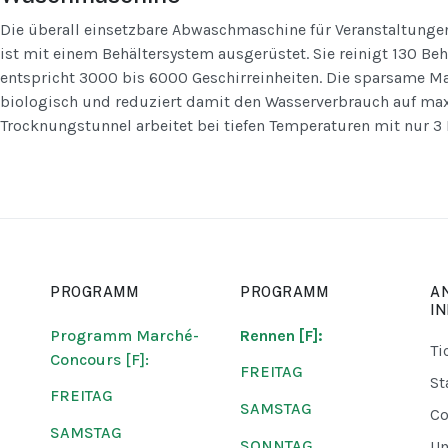
Die überall einsetzbare Abwaschmaschine für Veranstaltunge
ist mit einem Behältersystem ausgerüstet. Sie reinigt 130 Behä
entspricht 3000 bis 6000 Geschirreinheiten. Die sparsame Ma
biologisch und reduziert damit den Wasserverbrauch auf max
Trocknungstunnel arbeitet bei tiefen Temperaturen mit nur 3 K
PROGRAMM
PROGRAMM
A
I
Programm Marché-
Rennen [F]:
Ti
Concours [F]:
FREITAG
St
FREITAG
SAMSTAG
Co
SAMSTAG
SONNTAG
U