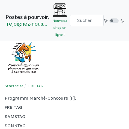
Postes à pourvoir,
Nouveau
rejoignez-nous…
shop en
ligne !
Startseite
FREITAG
Programm Marché-Concours [F]:
FREITAG
SAMSTAG
SONNTAG