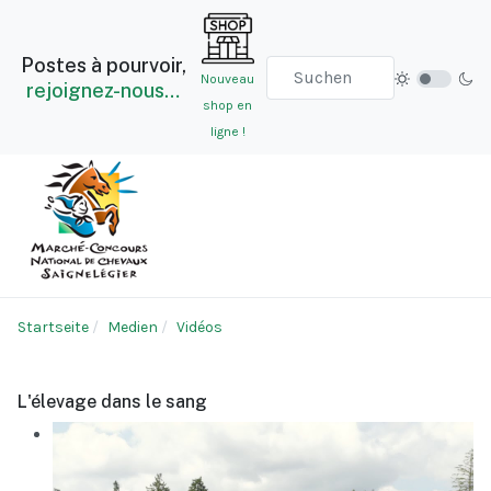
Postes à pourvoir,
Nouveau
rejoignez-nous…
shop en
ligne !
Startseite
Medien
Vidéos
L'élevage dans le sang