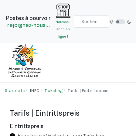
Postes à pourvoir,
Nouveau
rejoignez-nous…
shop en
ligne !
Startseite
INFO
Ticketing
Tarifs | Eintrittspreis
Tarifs | Eintrittspreis
Eintrittspreis
Hauptkasse: Wechsel in
zum Tageskurs.