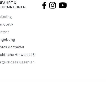
NFAHRT &
NFORMATIONEN
cketing
andort
ntact
mgebung
stes de travail
chtliche Hinweise [F]
rgeldloses Bezahlen