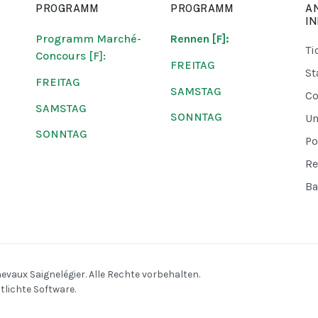
PROGRAMM
PROGRAMM
A
I
Programm Marché-
Rennen [F]:
Ti
Concours [F]:
FREITAG
St
FREITAG
SAMSTAG
Co
SAMSTAG
SONNTAG
U
SONNTAG
Po
Re
Ba
aux Saignelégier. Alle Rechte vorbehalten.
tlichte Software.