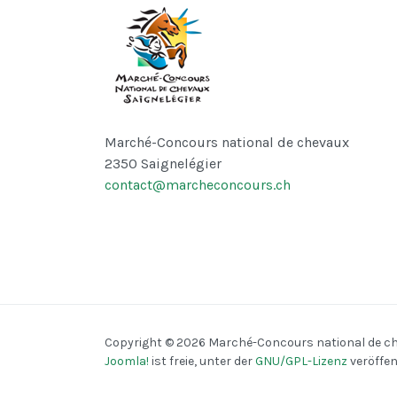
Marché-Concours national de chevaux
2350 Saignelégier
contact@marcheconcours.ch
♿
Copyright © 2026 Marché-Concours national de chev
Joomla!
ist freie, unter der
GNU/GPL-Lizenz
veröffen