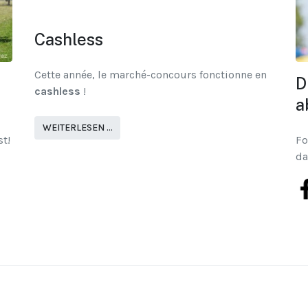
Cashless
Cette année, le marché-concours fonctionne en
D
cashless
!
a
WEITERLESEN …
Fo
t!
da